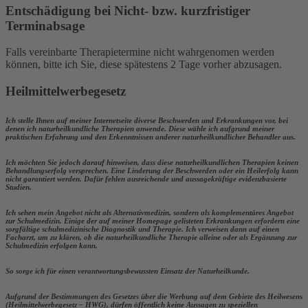
Entschädigung bei Nicht- bzw. kurzfristiger
Terminabsage
Falls vereinbarte Therapietermine nicht wahrgenomen werden
können, bitte ich Sie, diese spätestens 2 Tage vorher abzusagen.
Heilmittelwerbegesetz
Ich stelle Ihnen auf meiner Internetseite diverse Beschwerden und Erkrankungen vor, bei
denen ich naturheilkundliche Therapien anwende. Diese wähle ich aufgrund meiner
praktischen Erfahrung und den Erkenntnissen anderer naturheilkundlicher Behandler aus.
Ich möchten Sie jedoch darauf hinweisen, dass diese naturheilkundlichen Therapien keinen
Behandlungserfolg versprechen. Eine Linderung der Beschwerden oder ein Heilerfolg kann
nicht garantiert werden. Dafür fehlen ausreichende und aussagekräftige evidenzbasierte
Studien.
Ich sehen mein Angebot nicht als Alternativmedizin, sondern als komplementäres Angebot
zur Schulmedizin. Einige der auf meiner Homepage gelisteten Erkrankungen erfordern eine
sorgfältige schulmedizinische Diagnostik und Therapie. Ich verweisen dann auf einen
Facharzt, um zu klären, ob die naturheilkundliche Therapie alleine oder als Ergänzung zur
Schulmedizin erfolgen kann.
So sorge ich für einen verantwortungsbewussten Einsatz der Naturheilkunde.
Aufgrund der Bestimmungen des Gesetzes über die Werbung auf dem Gebiete des Heilwesens
(Heilmittelwerbegesetz – HWG), dürfen öffentlich keine Aussagen zu speziellen