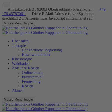
Am Litzelbach 3 . 93083 Obertraubling / Piesenkofen
+49
176 45787061
Diese E-Mail-Adresse ist vor Spambots
geschützt! Zur Anzeige muss JavaScript eingeschaltet sein.
Mobile Menu Toggle
Über mich
Therapie
Ganzheitliche Begleitung
Beschwerdebilder
Kinesiologie
Waldbaden
Ablauf & Kosten
Onlinetermin
Praxistermin
Ferntestung
Kosten
Aktuell
Mobile Menu Toggle