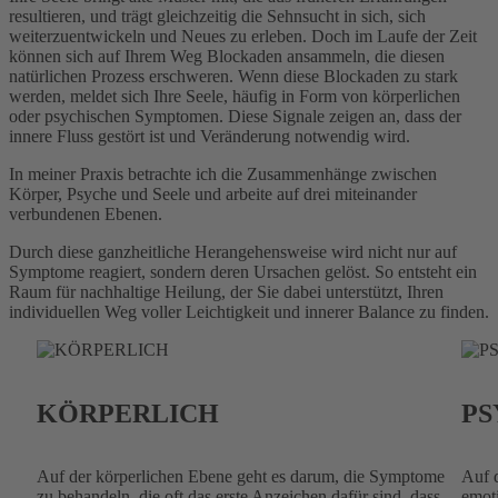
resultieren, und trägt gleichzeitig die Sehnsucht in sich, sich
weiterzuentwickeln und Neues zu erleben. Doch im Laufe der Zeit
können sich auf Ihrem Weg Blockaden ansammeln, die diesen
natürlichen Prozess erschweren. Wenn diese Blockaden zu stark
werden, meldet sich Ihre Seele, häufig in Form von körperlichen
oder psychischen Symptomen. Diese Signale zeigen an, dass der
innere Fluss gestört ist und Veränderung notwendig wird.
In meiner Praxis betrachte ich die Zusammenhänge zwischen
Körper, Psyche und Seele und arbeite auf drei miteinander
verbundenen Ebenen.
Durch diese ganzheitliche Herangehensweise wird nicht nur auf
Symptome reagiert, sondern deren Ursachen gelöst. So entsteht ein
Raum für nachhaltige Heilung, der Sie dabei unterstützt, Ihren
individuellen Weg voller Leichtigkeit und innerer Balance zu finden.
KÖRPERLICH
PS
Auf der körperlichen Ebene geht es darum, die Symptome
Auf d
zu behandeln, die oft das erste Anzeichen dafür sind, dass
emot