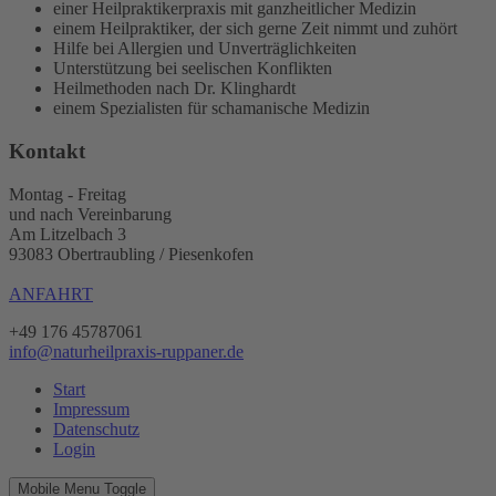
einer Heilpraktikerpraxis mit ganzheitlicher Medizin
einem Heilpraktiker, der sich gerne Zeit nimmt und zuhört
Hilfe bei Allergien und Unverträglichkeiten
Unterstützung bei seelischen Konflikten
Heilmethoden nach Dr. Klinghardt
einem Spezialisten für schamanische Medizin
Kontakt
Montag - Freitag
und nach Vereinbarung
Am Litzelbach 3
93083 Obertraubling / Piesenkofen
ANFAHRT
+49 176 45787061
info@naturheilpraxis-ruppaner.de
Start
Impressum
Datenschutz
Login
Mobile Menu Toggle