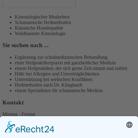
Kinesiologischer Muskeltest
Schamanische Heilmethoden
Klassische Homöopathie
Waldbasierte Kinesiologie
Sie suchen nach ...
Ergänzung zur schulmedizinischen Behandlung
einer Heilpraktikerpraxis mit ganzheitlicher Medizin
einem Heilpraktiker, der sich gerne Zeit nimmt und zuhört
Hilfe bei Allergien und Unverträglichkeiten
Unterstützung bei seelischen Konflikten
Heilmethoden nach Dr. Klinghardt
einem Spezialisten für schamanische Medizin
Kontakt
Montag - Freitag
und nach Vereinbarung
Am Litzelbach 3
93083 Obertraubling / Piesenkofen