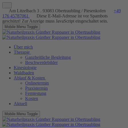
Am Litzelbach 3 . 93083 Obertraubling / Piesenkofen
+49
176 45787061
Diese E-Mail-Adresse ist vor Spambots
geschützt! Zur Anzeige muss JavaScript eingeschaltet sein.
Mobile Menu Toggle
Über mich
Therapie
Ganzheitliche Begleitung
Beschwerdebilder
Kinesiologie
Waldbaden
Ablauf & Kosten
Onlinetermin
Praxistermin
Ferntestung
Kosten
Aktuell
Mobile Menu Toggle